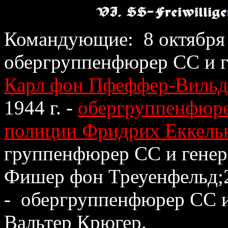
Командующие: 8 октября 19
обергруппенфюрер СС и г
Карл фон Пфеффер-Вильд
1944 г. -
обергруппенфюре
полиции Фридрих Еккель
группенфюрер СС и генер
Фишер фон
Треуенфельд;2
- обергруппенфюрер СС и
Вальтер Крюгер.